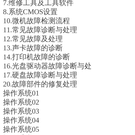
7.维修工具及工具软件
8.系统CMOS设置
10.微机故障检测流程
11.常见故障诊断与处理
12.常见故障及处理
13.声卡故障的诊断
14.打印机故障的诊断
16.光盘驱动器故障诊断与处
17.硬盘故障诊断与处理
20.故障部件的修复处理
操作系统01
操作系统02
操作系统03
操作系统04
操作系统05