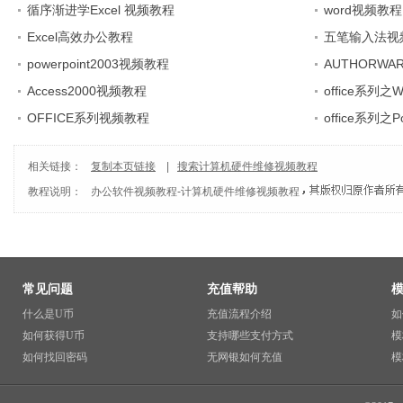
循序渐进学Excel 视频教程
word视频教程
Excel高效办公教程
五笔输入法视
powerpoint2003视频教程
AUTHORW
Access2000视频教程
office系列之
OFFICE系列视频教程
office系列之P
相关链接：
复制本页链接
|
搜索计算机硬件维修视频教程
教程说明：
办公软件视频教程
-
计算机硬件维修视频教程
常见问题
充值帮助
什么是U币
充值流程介绍
如
如何获得U币
支持哪些支付方式
模
如何找回密码
无网银如何充值
模