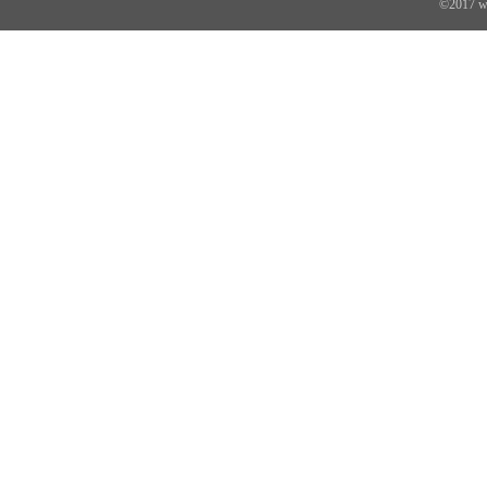
©2017 