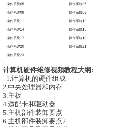
操作系统05
操作系统06
操作系统08
操作系统09
操作系统11
操作系统12
操作系统14
操作系统15
操作系统17
操作系统18
操作系统20
操作系统21
操作系统23
计算机硬件维修视频教程大纲:
1.计算机的硬件组成
2.中央处理器和内存
3.主板
4.适配卡和驱动器
5.主机部件装卸要点
6.主机部件装卸要点2