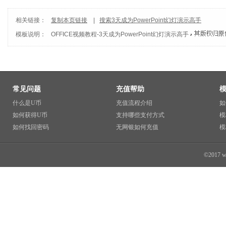
相关链接：
复制本页链接
|
搜索3天成为PowerPoint幻灯演示高手
模板说明：
OFFICE视频教程
-
3天成为PowerPoint幻灯演示高手
常见问题
充值帮助
什么是U币
充值流程介绍
如
如何获得U币
支持哪些支付方式
模
如何找回密码
无网银如何充值
模
©2017 