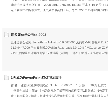
华大学出版社 出版时间： 2008 ISBN: 9787302181163 开本： 16 定价: 8
电子表格中功能最强大、使用频率最高的工具、每个Excel用户都应很好掌
用多媒体学Office 2003
已通过安全检测: ZoneAlarm Anti-virus6.0.667.000 反病毒Vet引警版本11.
11.9.9447.000 所在服务器:90%都在Razorback 2.0, 10%在VC.eserver.ZJ,
21:00,偶尔重启计算机 敬告:仅供试看（试学），请在下载后２４小时内自
3天成为PowerPoint幻灯演示高手
作 者： 张德明/施威铭研究室 I S B N： 7500661851 页 数： 396 封面形
中国青年出版社 简介: 本书为您规划了最完善的课程 课程1让您成为报告高
造：包含即兴式演讲，叙述性报告和说服性报告等。详细解析并规划业务人