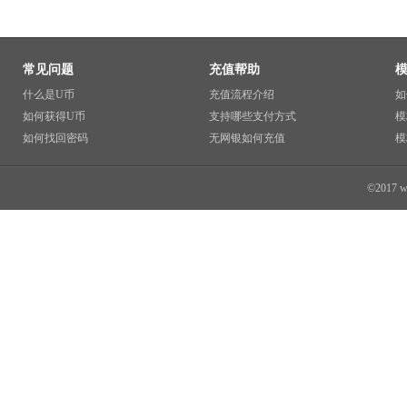
常见问题
充值帮助
什么是U币
充值流程介绍
如
如何获得U币
支持哪些支付方式
模
如何找回密码
无网银如何充值
模
©2017 