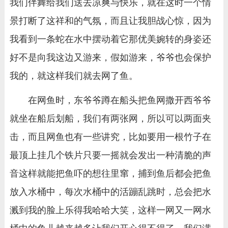
我们伴舞给我们送去凉爽与快乐，就在这时一个情
景打断了这祥和的气氛，而且让我胆战心惊，因为
我看到一条蛇在水中摆动着它那优美婉转的身姿还
好不是向我这边又游来，假如游来，爷爷也会保护
我的，就这样我们就去网了鱼。
在网鱼时，东爷爷蹲在船头把鱼网撒开西爷爷
就坐在船后划船，我们有两张网，所以可以两面夹
击，而且网鱼也有一些讲究，比如要用一根竹子在
最顶上挂几个铁片只要一摇就会发出一种清脆的声
音这样就能把鱼吓的想往里窜，捕到鱼后都会把鱼
放入水桶中，每次水桶中的活蹦乱跳时，总会把水
溅到我的脸上乐得我哈哈大笑，这样一网又一网水