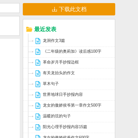
下载此文档
最近发表
龙洞作文3篇
《二年级的奥莉加》读后感100字
革命岁月手抄报边框
有关龙抬头的作文
草木句子
世界地球日手抄报内容
龙女的傲娇侯爷第一章作文500字
温暖的弦的句子
阳光心理手抄报内容15篇
龙女的傲娇侯爷作文600字