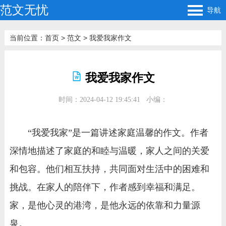
范文无忧
导航
当前位置：
首页
>
范文
>
我爱我家作文
我爱我家作文
时间：2024-04-12 19:45:41
小编：
“我爱我家”是一篇讲述家庭温馨的作文。作者
深情地描述了家庭的和睦与温暖，家人之间的关爱
和包容。他们相互扶持，共同面对生活中的困难和
挑战。在家人的陪伴下，作者感到幸福和满足。
家，是他心灵的港湾，是他永远的依靠和力量源
泉。