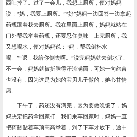
西吐掉了。过了一会儿，我想上厕所，便对妈妈
说：“妈，我要上厕所。”“好”妈妈一边回答一边拿起
药瓶跟着我去厕所。我在里面上厕所，妈妈就站在
门外帮我举着药瓶，还要忍住臭味。上完厕所，我
又想喝水，便对妈妈说：“妈，帮我倒杯水
喝。”“嗯，我给你倒去啊。”说完妈妈就去倒水了。
不一会，妈妈就被折腾得汗流满面，可她一句怨言
也没有，因为这是为她的宝贝儿子做的，她心甘情
愿。
下午了，药还没有滴完，因为要做晚饭了，妈
妈决定把药拿回家打。我们乘车回家时，妈妈一直
把药瓶贴着车顶高高举着，到了下车才放下，途中