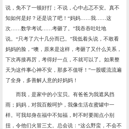
说，免不了一顿好打；不说，心中忐忑不安。真不
知如何是好？还是说了吧！“妈妈……我……这
次……数学考试……考砸了。”我吞吞吐吐地
说。“只考了六十几分而已。”我低着头说，不敢看
妈妈的脸，“噢，原来是这样，考砸了又什么关系，
下次再接再厉，考得好一点，不就可以了。如果整
天为这件事心神不安，那多不值呀！”一股暖流流遍
了全身，多善解人意的好妈妈！
而我，是家中的小宝贝。有爸爸为我遮风挡
雨；妈妈，对我百般呵护，我像生活在蜜罐中一
样。可我却身在福中不知福，时不时要闹点小别
扭，令他们火冒三丈。总会说：“这么野蛮，不会不