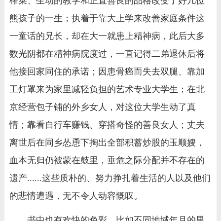
榨菜、生动的教学和正直善良的品格改变了好几位
熊孩子的一生；执着于靠大上学来改善家庭条件这
一童话的兄长，却在大一就患上精神病，此后大多
数光阴都在精神病院度过，一直记得二弟退休后将
他接回家同住的承诺；因患骨癌而失去双腿、靠加
工灯罩来为家里减轻负担的艺术专业大学生；在北
京经营包子铺的外乡女人，对这位大学生动了真
情；靠看自行车赚钱、穿搭奇怪的善良女人；丈夫
离世后在同乡怂恿下掏出全部积蓄炒股的玉顺嫂，
血本无归仍被蒙在鼓里，垂危之际分配并不存在的
遗产......这些质朴的、努力挣扎着生活的人以及他们
的悲情遭遇，无不令人动容慨叹。
书中也有欢快的色彩。比如不同地域年月的男