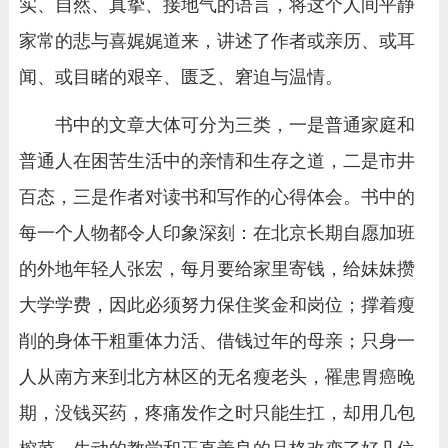
实、自然、真挚、接地气的语言，将这个人间平静
家常的悲与喜娓娓道来，讲述了作者或亲历、或耳
闻、或目睹的艰辛、匮乏、窘迫与温情。
书中的文章大体可分为三类，一是普通家庭和
普通人在困苦生活中的亲情和生存之道，二是市井
百态，三是作者对读书和写作的心得体会。书中的
每一个人物都令人印象深刻：在北京长期自愿加班
的外地年轻人张宏，每月要给家里寄钱，给妹妹攒
大学学费，因此必须努力保住奖金和岗位；撑着瘦
削的身体干粗重体力活、借钱过年的母亲；只身一
人从南方来到北方林区的无名瘦老头，罹患胃癌晚
期，没钱买药，疼痛发作之时只能生扛，却用几包