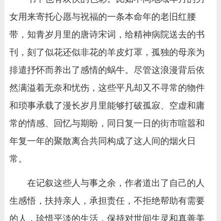
女用来寄托心愿与祝福的一条本命年的老旧红腰
带，知青岁月里的唐诗宋词，给精神病院送去的书
刊，刻了似花还似非花的羊皮灯罩，孤独的母亲为
排遣抒怀而养出了感情的蜗牛。尽管这浪漫背后依
然满溢着无奈和忧伤，这些平凡却又不寻常的物件
和琐事承载了漫长岁月里能够打破孤寂、空虚和庸
常的情感、回忆与期盼，同日复一日的街市喧嚣和
年复一年的聚散离合共同构成了这人间的烟火日
常。
在记叙这些人与事之余，作者道出了自己的人
生感悟，扶持亲人，承担责任，不拒绝帮助有需要
的人，珍惜平淡的生活，保持对世间生灵和真善美