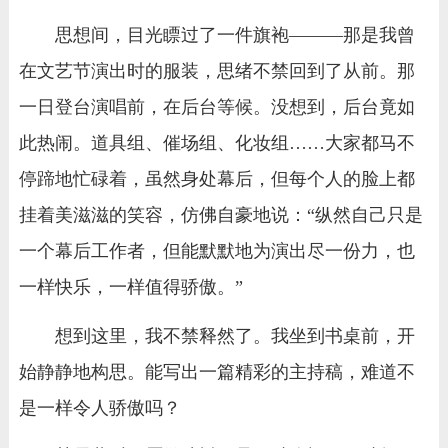
思想间，目光瞟过了一件旗袍———那是我曾
在文艺节演出时的服装，思绪不禁回到了从前。那
一日登台演唱前，在后台等候。没想到，后台竟如
此热闹。道具组、催场组、化妆组……大家都马不
停蹄地忙碌着，虽然身处幕后，但每个人的脸上都
挂着美滋滋的笑容，仿佛自豪地说：“纵然自己只是
一个幕后工作者，但能默默地为演出尽一份力，也
一样快乐，一样值得骄傲。”
想到这里，我不禁释然了。我坐到书桌前，开
始静静地构思。能写出一篇精彩的主持稿，难道不
是一样令人骄傲吗？