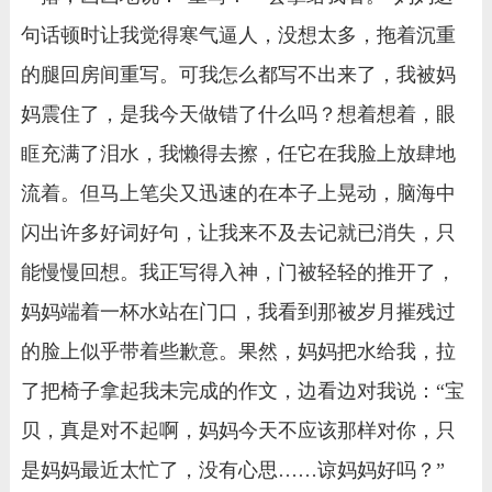
句话顿时让我觉得寒气逼人，没想太多，拖着沉重
的腿回房间重写。可我怎么都写不出来了，我被妈
妈震住了，是我今天做错了什么吗？想着想着，眼
眶充满了泪水，我懒得去擦，任它在我脸上放肆地
流着。但马上笔尖又迅速的在本子上晃动，脑海中
闪出许多好词好句，让我来不及去记就已消失，只
能慢慢回想。我正写得入神，门被轻轻的推开了，
妈妈端着一杯水站在门口，我看到那被岁月摧残过
的脸上似乎带着些歉意。果然，妈妈把水给我，拉
了把椅子拿起我未完成的作文，边看边对我说：“宝
贝，真是对不起啊，妈妈今天不应该那样对你，只
是妈妈最近太忙了，没有心思……谅妈妈好吗？”