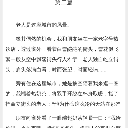
第二篇
老人是这座城市的风景。
极其偶然的机会，我和朋友坐在一家老字号热
饮店，透过窗外，看着白雪皑皑的街头，雪花似飞
絮一般从空中飘落街头行人彳亍，老人独自屹立街
头，肩头落满白雪，时而张望，时而轻喃......
旁有住在这座城市，她是抽空陪着我来逛一圈
的，我端着热奶茶，将双手环绕在杯身取暖，指了
指矗立街头的老人：“他为什么这么冷的天站在那?”
朋友向窗外看了一眼端起奶茶轻啜一口：“我给