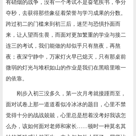
有硝烟的战争，没有一个考试不是奋笔疾书，争分
夺秒，去获得那些象征着荣誉与学习成果的分数。
跨过初二的门槛来到初三后，迷茫与恐惧扑面而
来，让人望而生畏，而面对更加繁重的学业与接二
连三的考试，我们能做的却似乎只有熬夜，再熬
夜；夜深宁静中，万家灯火早已熄灭，只有那桌前
微弱的灯光与堆积如山的作业是我们在黑暗里唯一
的依靠。
刚步入初三没多久，第一次月考就接踵而至，
面对试卷上那一道道看似冷冰冰的题目，心里不禁
觉得十分的战战兢兢，心里总是想着没考好我该怎
么办，该如何面对老师和家长……顿时一种莫名其