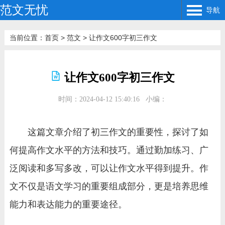
范文无忧
导航
当前位置：
首页
>
范文
>
让作文600字初三作文
让作文600字初三作文
时间：2024-04-12 15:40:16
小编：
这篇文章介绍了初三作文的重要性，探讨了如
何提高作文水平的方法和技巧。通过勤加练习、广
泛阅读和多写多改，可以让作文水平得到提升。作
文不仅是语文学习的重要组成部分，更是培养思维
能力和表达能力的重要途径。