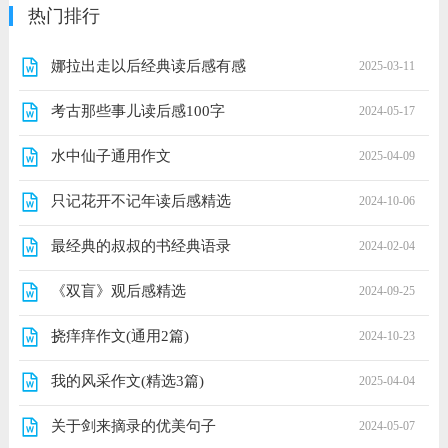
热门排行
娜拉出走以后经典读后感有感
2025-03-11
考古那些事儿读后感100字
2024-05-17
水中仙子通用作文
2025-04-09
只记花开不记年读后感精选
2024-10-06
最经典的叔叔的书经典语录
2024-02-04
《双盲》观后感精选
2024-09-25
挠痒痒作文(通用2篇)
2024-10-23
我的风采作文(精选3篇)
2025-04-04
关于剑来摘录的优美句子
2024-05-07