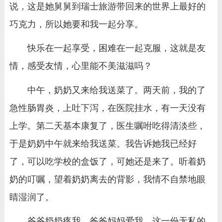
说，这是她舅舅到瑞士旅游带回来的世界上最好的
巧克力，所以她要和我一起分享。
快乐在一起享受，困难在一起克服，这就是友
情，感受友情，心里能不美滋滋吗？
中午，奶奶又来给我送菜了。两天前，我的了
急性肠胃炎，上吐下泻，在医院挂水，有一天没有
上学。第二天基本康复了，医生嘱咐吃得清淡些，
于是奶奶中午就来给我送菜。我告诉她我已经好
了，可以吃学校的盒饭了，可她还是来了。听着奶
奶的叮嘱，望着奶奶离去的背影，我情不自禁地眼
睛湿润了。
爷爷奶奶疼我，爸爸妈妈爱我，这一份无私的