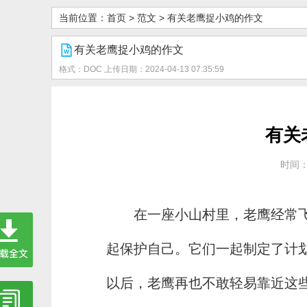
当前位置：
首页
>
范文
>
有关老鹰捉小鸡的作文
有关老鹰捉小鸡的作文
格式：DOC
上传日期：2024-04-13 07:35:59
有关
时间：2
在一座小山村里，老鹰经常
起保护自己。它们一起制定了计
以后，老鹰再也不敢轻易靠近这