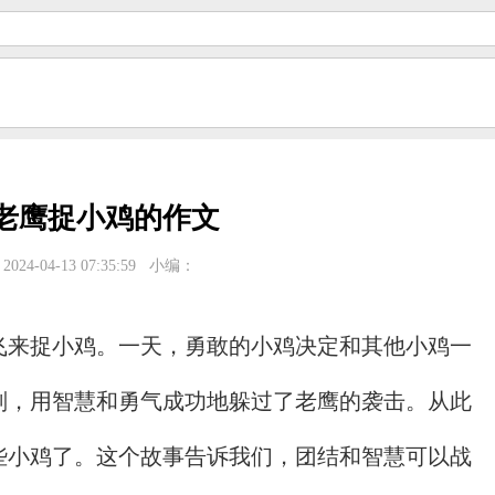
老鹰捉小鸡的作文
024-04-13 07:35:59
小编：
飞来捉小鸡。一天，勇敢的小鸡决定和其他小鸡一
划，用智慧和勇气成功地躲过了老鹰的袭击。从此
些小鸡了。这个故事告诉我们，团结和智慧可以战