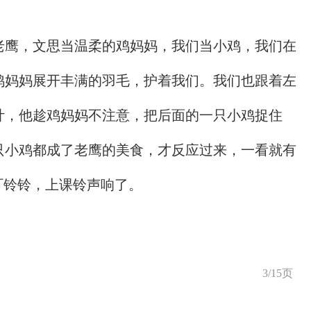
老鹰，文思当温柔的鸡妈妈，我们当小鸡，我们在
鸡妈妈展开丰满的羽毛，护着我们。我们也跟着左
计，他趁鸡妈妈不注意，把后面的一只小鸡捉住
只小鸡都成了老鹰的美食，才反应过来，一看就有
叮铃铃，上课铃声响了。
3/15页