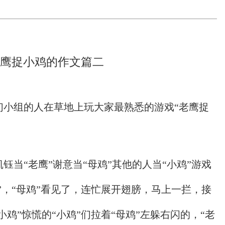
鹰捉小鸡的作文篇二
们小组的人在草地上玩大家最熟悉的游戏“老鹰捉
钰当“老鹰”谢意当“母鸡”其他的人当“小鸡”游戏
”，“母鸡”看见了，连忙展开翅膀，马上一拦，接
小鸡”惊慌的“小鸡”们拉着“母鸡”左躲右闪的，“老