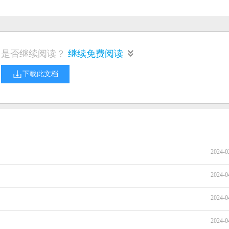
，是否继续阅读？
继续免费阅读
下载此文档
2024-0
2024-0
2024-0
2024-0