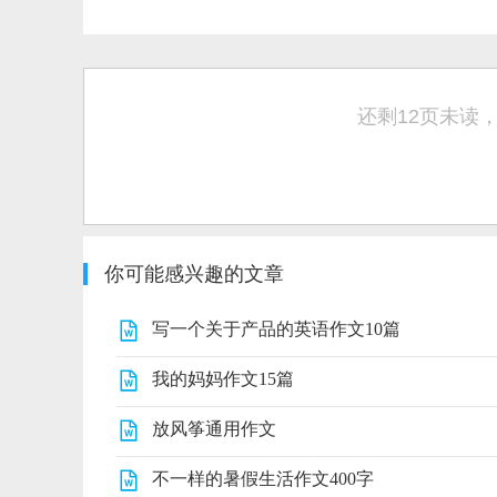
还剩
12
页未读
你可能感兴趣的文章
写一个关于产品的英语作文10篇
我的妈妈作文15篇
放风筝通用作文
不一样的暑假生活作文400字