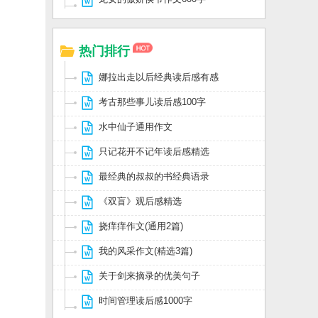
热门排行
娜拉出走以后经典读后感有感
考古那些事儿读后感100字
水中仙子通用作文
只记花开不记年读后感精选
最经典的叔叔的书经典语录
《双盲》观后感精选
挠痒痒作文(通用2篇)
我的风采作文(精选3篇)
关于剑来摘录的优美句子
时间管理读后感1000字