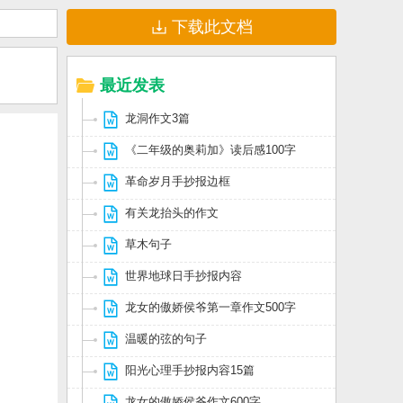
下载此文档
最近发表
龙洞作文3篇
《二年级的奥莉加》读后感100字
革命岁月手抄报边框
有关龙抬头的作文
草木句子
世界地球日手抄报内容
龙女的傲娇侯爷第一章作文500字
温暖的弦的句子
阳光心理手抄报内容15篇
龙女的傲娇侯爷作文600字