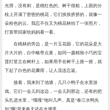
光滑，没有刺，是桃红色的。树干很粗，上面的分
枝上开满了密密的桃花，它们挨挨挤挤的，就像一
朵粉色的云。我忍不住又为桃花林拍了一张照片，
打算带回家给妈妈看一看。
在桃林的旁边，是一片玉花园，它的花朵是大
片大片的，白中略带点黄，如同一盏精致小巧的宝
莲灯竖立在树杆上，如果用手在树干上摇一摇，就
下起了白色的花瓣雨，让人流连忘返。
接着，我来到了池塘，几只小鸭子在水里游
戏。它们一会儿到这边，一会儿到那边，还有的把
头扎进水里，“嘎嘎”地叫几声。真是“春江水鸭先
知”啊!原来春天还在水塘里。