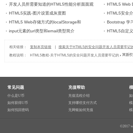
开发人员所需要知道的HTML5性能分析面面观
HTML5 Web
HTML5实践-图片设置成灰度图
方法
HTML5安全
HTML5 Web存储方式的localStorage和
Bootstrap 
sessionStorage进行数据本地存储案例应用
input元素的url类型和email类型简介
HTML5自定义da
data()方法的
相关链接：
复制本页链接
|
搜索关于HTML5的安全问题开发人员需要牢记
教程说明：
HTML5教程
-
关于HTML5的安全问题开发人员需要牢记的
常见问题
充值帮助
什么是U币
充值流程介绍
如
如何获得U币
支持哪些支付方式
模
如何找回密码
无网银如何充值
模
©2017 