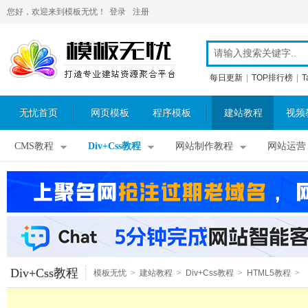
您好，欢迎来到模板无忧！
登录
注册
每日更新
|
TOP排行榜
|
T
无忧首页
网页模板
程序模板
建站教程
视频
CMS教程
Div+Css教程
网站制作教程
网站运营
Div+Css教程
模板无忧
>
建站教程
>
Div+Css教程
>
HTML5教程
>