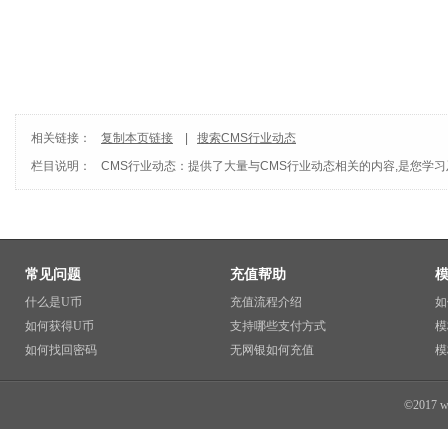
相关链接：
复制本页链接
|
搜索CMS行业动态
栏目说明：
CMS行业动态
：提供了大量与CMS行业动态相关的内容,是您学习
常见问题
充值帮助
什么是U币
充值流程介绍
如
如何获得U币
支持哪些支付方式
模
如何找回密码
无网银如何充值
模
©2017 