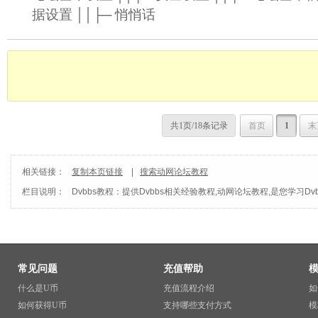
据设置 ││├─ 悄悄话
共1页/18条记录
首页
1
末
相关链接：
复制本页链接
|
搜索动网论坛教程
栏目说明：
Dvbbs教程
：提供Dvbbs相关经验教程,动网论坛教程,是您学习Dv
常见问题
充值帮助
什么是U币
充值流程介绍
如
如何获得U币
支持哪些支付方式
模