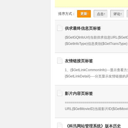
排序方式：
更新↑
点击↑
评论↑
供求最终信息页标签
{$GetGQInfoUrl}当前供求信息URL{$Ge
{$GetInfoType}信息类别{$GetTransType}
友情链接页标签
1、{$GetLinkCommonInfo}---显
{$GetLinkDetail}----分页显示友情链接的
影片内容页标签
=============================
URL{$GetMovieID}当前影片ID{$GetMo
《科汛网站管理系统》版本历史