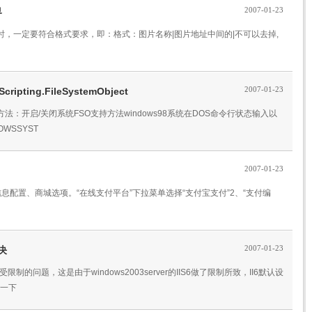
2007-01-23
界
，一定要符合格式要求，即：格式：图片名称|图片地址中间的|不可以去掉,
2007-01-23
pting.FileSystemObject
：开启/关闭系统FSO支持方法windows98系统在DOS命令行状态输入以
OWSSYST
2007-01-23
息配置、商城选项。“在线支付平台”下拉菜单选择“支付宝支付”2、“支付编
2007-01-23
决
小受限制的问题，这是由于windows2003server的IIS6做了限制所致，II6默认设
绍一下