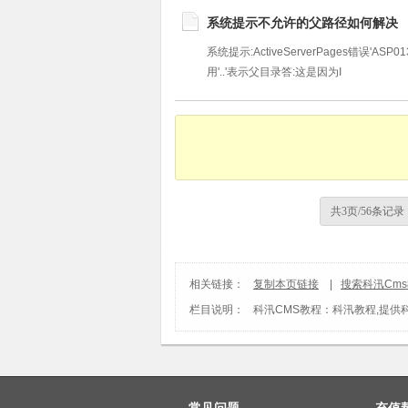
系统提示不允许的父路径如何解决
系统提示:ActiveServerPages错误'ASP0
用'..'表示父目录答:这是因为I
共3页/56条记录
相关链接：
复制本页链接
|
搜索科汛Cm
栏目说明：
科汛CMS教程
：科汛教程,提供