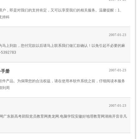
用户，即是对我们的支持肯定，又可以享受我们的相关服务。温馨提醒：1、
支持科
2007-01-23
为马上到款，您付完款以后请马上联系我们做汇款确认！以免引起不必要的麻
392783
2007-01-23
务手册
软件产品。为保障您的合法权益，请在使用本软件系统之前，仔细阅读本服务
得到周
2007-01-23
卷网广东新高考郧阳党员教育网奥龙网.电脑学院安徽好地理教育网湖南开音非凡