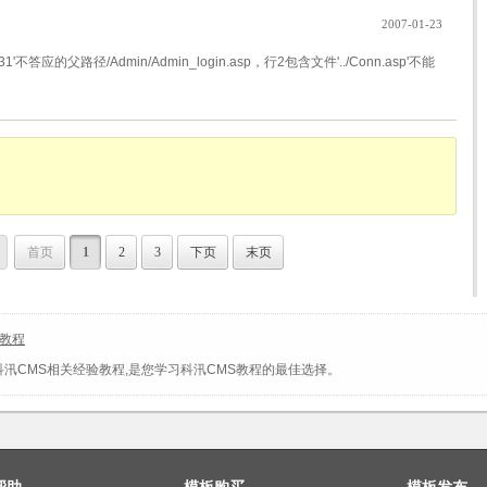
2007-01-23
131'不答应的父路径/Admin/Admin_login.asp，行2包含文件'../Conn.asp'不能
首页
1
2
3
下页
末页
s教程
科汛CMS相关经验教程,是您学习科汛CMS教程的最佳选择。