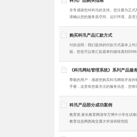
科汛产品购买指南
非常感谢您对科汛的支持。您注册为正式
请确认您的服务器空间、运行环境、是否
购买科汛产品汇款方式
付款说明：我们提供的付款方式基本上均
烦。您也可以将汇款底单扫描传真到0596-5
《科汛网站管理系统》系列产品服
尊敬的用户：感谢您购买科汛网络开发的
手册，这里有您最关注的服务信息，您将
科汛产品部分成功案例
教育类.家长教育网清华万博中小学生试
教育信息网西南交通大学深圳研究院