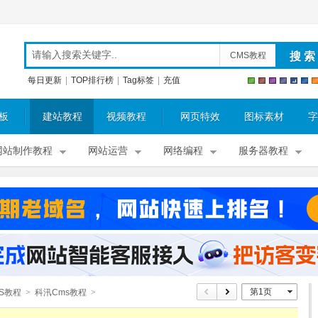
CMS教程
每日更新
|
TOP排行榜
|
Tag标签
|
充值
板
建站教程
视频教程
网页特效
图标素材
字
网站制作教程
网站运营
网络编程
服务器教程
第1页
S教程
>
科汛Cms教程
>