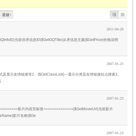
星级↑
2011-04-20
tGQInfoID}当前供求信息ID{$GetGQTitle}从求信息主题{$GetPrice}价格说明
2007-01-23
示查看方式及显示友情链接等2、{$GetClassLink}---显示分类及友情链接站点搜索3、
具
2007-01-23
===========影片内容页标签=============={$GetMovieUrl}当前影片
vieName}影片名称{$Ge
2007-01-23