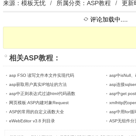
来源：模板无忧
/
所属分类：
ASP教程
/
更新时
评论加载中....
相关
ASP教程
：
asp FSO 读写文件本文件实现代码
asp中isNul
asp获取用户真实IP地址的方法
asp连接sql
asp中正则表达式过滤html代码函数
asp中get p
网页模板:ASP内建对象Request
xmlhttp的o
ASP的常用的自定义函数大全
asp中用fo
eWebEditor v3.8 列目录
ASP无组件