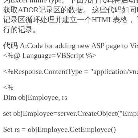
为Excel mime type。下面几行代码
获取ADOR记录区的数据。 这些代码如同Li
记录区循环处理并建立一个HTML表格，
行的记录。
代码 A:Code for adding new ASP page to Visu
<%@ Language=VBScript %>
<%Response.ContentType = "application/v
<%
Dim objEmployee, rs
set objEmployee=server.CreateObject("Emp
Set rs = objEmployee.GetEmployee()