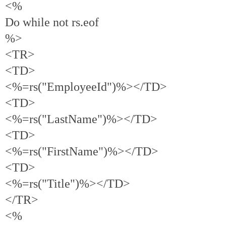
<%
Do while not rs.eof
%>
<TR>
<TD>
<%=rs("EmployeeId")%></TD>
<TD>
<%=rs("LastName")%></TD>
<TD>
<%=rs("FirstName")%></TD>
<TD>
<%=rs("Title")%></TD>
</TR>
<%