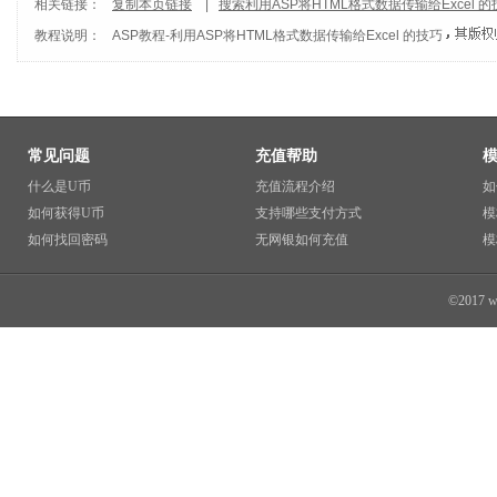
相关链接：
复制本页链接
|
搜索利用ASP将HTML格式数据传输给Excel 的
教程说明：
ASP教程
-
利用ASP将HTML格式数据传输给Excel 的技巧
常见问题
充值帮助
什么是U币
充值流程介绍
如
如何获得U币
支持哪些支付方式
模
如何找回密码
无网银如何充值
模
©2017 