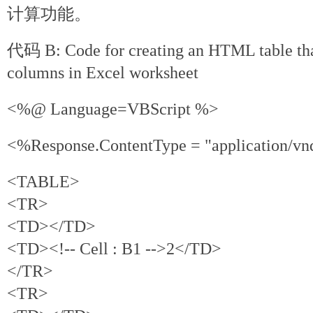
计算功能。
代码 B: Code for creating an HTML table tha
columns in Excel worksheet
<%@ Language=VBScript %>
<%Response.ContentType = "application/v
<TABLE>
<TR>
<TD></TD>
<TD><!-- Cell : B1 -->2</TD>
</TR>
<TR>