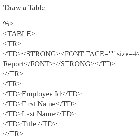
'Draw a Table
%>
<TABLE>
<TR>
<TD><STRONG><FONT FACE="" size=4>
Report</FONT></STRONG></TD>
</TR>
<TR>
<TD>Employee Id</TD>
<TD>First Name</TD>
<TD>Last Name</TD>
<TD>Title</TD>
</TR>