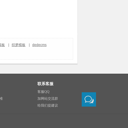
模板
|
织梦模板
|
dedecms
联系客服
客服QQ
准
加网站交流群
给我们提建议