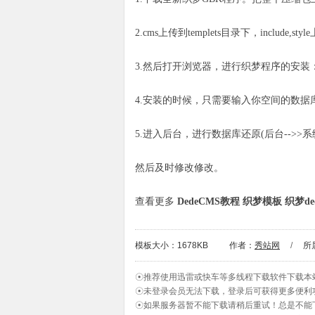
2.cms上传到templets目录下，include,
3.然后打开浏览器，进行
织梦
程序的安装：http
4.安装的时候，只需要输入你空间的数据
5.进入后台，进行数据库还原(后台-->>系
然后及时修改修改。
查看更多
DedeCMS教程
织梦模板
织梦de
模板大小：1678KB
作者：
秀站网
/
所
☉推荐使用迅雷或快车等多线程下载软件下载本
☉未登录会员无法下载，登录后可获得更多便利
☉如果服务器暂不能下载请稍后重试！总是不能