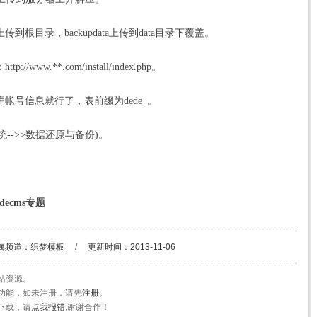
style上传到根目录，backupdata上传到data目录下覆盖。
://www.**.com/install/index.
php
。
库帐号信息就行了，表前缀为
dede
_。
统-->>数据还原与备份)。
decms专题
属频道：
织梦模板
/
更新时间：2013-11-06
站资源。
功能，如未注册，请先
注册
。
下载，请
点我报错
,谢谢合作！