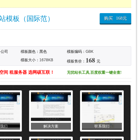
网站模板（国际范）
购买
168
元
络公司
模板颜色：
黑色
模板编码：GBK
168
模板大小：1678KB
模板售价：
元
SP1
空间 租服务器 选网硕互联！
无忧站长工具,百度权重一键全查!
我们
解决方案
联系我们