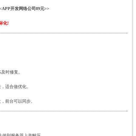
<
APP开发网络公司89元
>>
际化!
G及时修复。
表，适合做优化。
改，前台可以同步。
包上传到服务器上并解压。