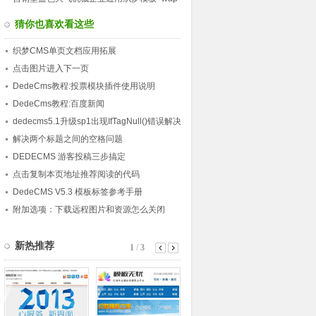
端同步+seo优化+测试数据
猜你也喜欢看这些
织梦CMS单页文档应用拓展
点击图片进入下一页
DedeCms教程:投票模块插件使用说明
DedeCms教程:百度新闻
dedecms5.1升级sp1出现IfTagNull()错误解决
方法记录
解决两个标题之间的空格问题
DEDECMS 游客投稿三步搞定
点击复制本页地址推荐阅读的代码
DedeCMS V5.3 模板标签参考手册
附加选项：下载远程图片和资源怎么关闭