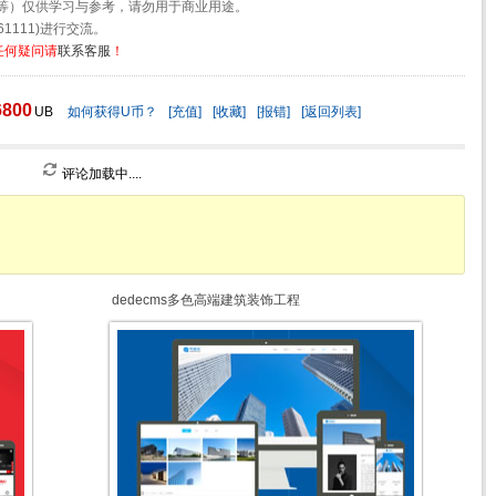
等）仅供学习与参考，请勿用于商业用途。
1111)进行交流。
任何疑问请
联系客服
！
6800
UB
如何获得U币？
[充值]
[收藏]
[报错]
[返回列表]
评论加载中....
dedecms多色高端建筑装饰工程