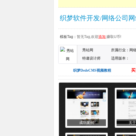
织梦软件开发/网络公司
模板Tag：
暂无Tag,欢迎
添加
,赚取U币!
秀站网
所属行业：
网
特邀设计师
适用版本：
DEDECMS5.7
买
织梦DedeCMS视频教程
成功案例
关于