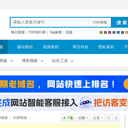
CMS模板
每日更新
|
TOP排行榜
|
Tag标签
|
充值
板
建站教程
视频教程
网页特效
图标素材
字
模板
博客模板
站长工具
S模板
>
织梦模板
>