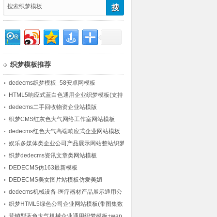
织梦模板推荐
dedecms织梦模板_58安卓网模板
HTML5响应式蓝白色通用企业织梦模板(支持
移动端)
dedecms二手回收物资企业站模版
织梦CMS红灰色大气网络工作室网站模板
dedecms红色大气高端响应式企业网站模板
娱乐多媒体类企业公司产品展示网站整站织梦
模板
织梦dedecms资讯文章类网站模板
DEDECMS仿163最新模板
DEDECMS美女图片站模板仿爱美媚
dedecms机械设备-医疗器材产品展示通用公
司企业网站模板
织梦HTML5绿色公司企业网站模板(带图集数
据)
营销型蓝色大气机械企业通用织梦模板+wap