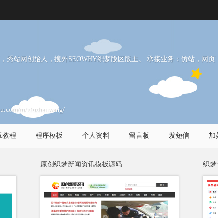
，秀站网创始人，搜外SEOWHY织梦版区版主。 承接业务：仿站，网页
5u.com/m/xiuzhanwang/
章教程
程序模板
个人资料
留言板
发短信
加
原创织梦新闻资讯模板源码
织梦