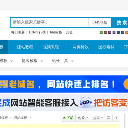
CMS模板
每日更新
|
TOP排行榜
|
Tag标签
|
充值
板
建站教程
视频教程
网页特效
图标素材
字
模板
博客模板
站长工具
S模板
>
织梦模板
>