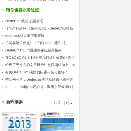
猜你也喜欢看这些
DedeCms教程:挑错管理
【Mynews 标记 使用实例】-DedeCMS模板
制作使用实例教程(9)
dedecms防采集字串破解
仿网易娱乐焦点flash幻灯 dede调用方法
DedeCms V3内置采集系统使用指南
在DEDECMS 3.1lit里实现幻灯片效果(区别于
官方，增添了选择按钮)
给近三天发布的文章显示红色日期或加上new
字或小图片
有关DeDeCMS采集的问题与技巧集锦！
秀站网分享：Dedecms移动站静态化操作方
法
{dede:arclist}的学习心得，调用文章或者软件
任何字段