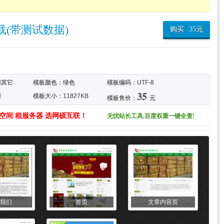
(带测试数据)
购买
35
元
用其它
模板颜色：
绿色
模板编码：UTF-8
35
用
模板大小：11827KB
模板售价：
元
空间 租服务器 选网硕互联！
无忧站长工具,百度权重一键全查!
我们
首页
文章内容页