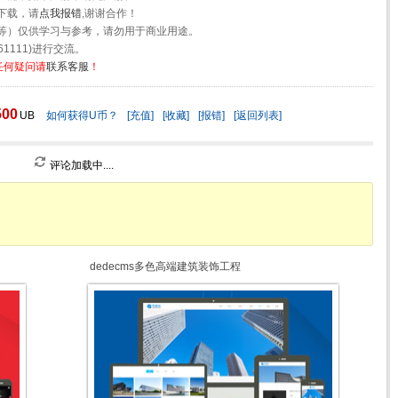
下载，请
点我报错
,谢谢合作！
等）仅供学习与参考，请勿用于商业用途。
1111)进行交流。
任何疑问请
联系客服
！
500
UB
如何获得U币？
[充值]
[收藏]
[报错]
[返回列表]
评论加载中....
dedecms多色高端建筑装饰工程