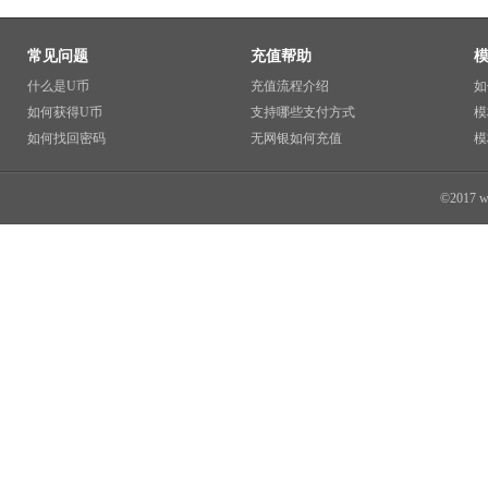
常见问题
充值帮助
什么是U币
充值流程介绍
如
如何获得U币
支持哪些支付方式
模
如何找回密码
无网银如何充值
模
©2017 