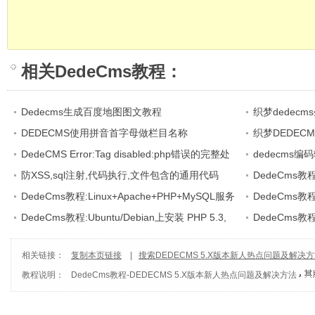
相关
DedeCms教程
：
Dedecms生成百度地图图文教程
织梦dedec
DEDECMS使用拼音首字母做栏目名称
织梦DEDEC
DedeCMS Error:Tag disabled:php错误的完整处
选
dedecms编码
理方法
防XSS,sql注射,代码执行,文件包含的通用代码
GBK
DedeCms教
DedeCms教程:Linux+Apache+PHP+MySQL服务
DedeCms教
器环境(CentOS篇)
DedeCms教程:Ubuntu/Debian上安装 PHP 5.3,
DEDECMS软件
DedeCms教程:
Nginx 和 PHP-fpm
建
相关链接：
复制本页链接
|
搜索DEDECMS 5.X版本新人热点问题及解决
教程说明：
DedeCms教程
-
DEDECMS 5.X版本新人热点问题及解决方法