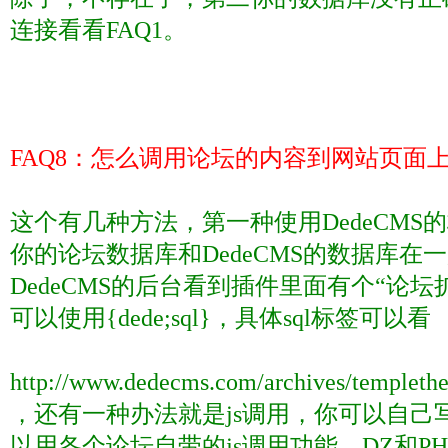
连接看看
FAQ1
。
FAQ8
：怎么调用论坛的内容到网站页面
这个有几种方法，第一种使用
DedeCMS
的
你的论坛数据库和
DedeCMS
的数据库在一
DedeCMS
的后台看到插件里面有个“论坛
可以使用
{dede;sql}
，具体
sql
标签可以看
http://www.dedecms.com/archives/templethe
，还有一种办法就是
js
调用，你可以自己
以用各个论坛自带的
js
调用功能，
DZ
和
P