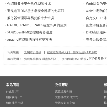
介绍服务器安全热点12项技术
Web网关的
避免危害DNS服务器安全部署的七宗罪
web中缓存的
服务器管理最容易犯的十大错误
自定义FTP 
RAID0、RAID1、RAID5磁盘阵列的区别
图文详解服务
利用OpenIPMI监控服务器温度
DNS高级服
apache防盗链的两种实现方法
在多台服务器上
相关链接：
复制本页链接
|
搜索磁盘阵列入门：如何组建RAID系统
教程说明：
负载集群教程
-
磁盘阵列入门：如何组建RAID系统
常见问题
充值帮助
什么是U币
充值流程介绍
如
如何获得U币
支持哪些支付方式
模
如何找回密码
无网银如何充值
模