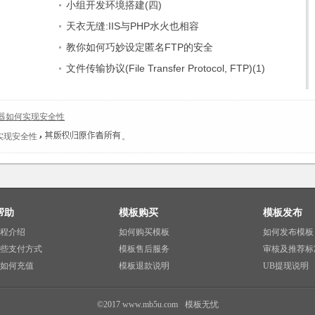
小组开发环境搭建(四)
天衣无缝:IIS与PHP水火也相容
教你如何巧妙设定匿名FTP的安全
文件传输协议(File Transfer Protocol, FTP)(1)
务器如何实现安全性
实现安全性
。
帮助
模板购买
模板发布
程介绍
如何购买模板
如何发布模板
些支付方式
模板售后服务
审核及推荐标
如何充值
模板退款说明
UB提现说明
©2017 www.mb5u.com
模板无忧