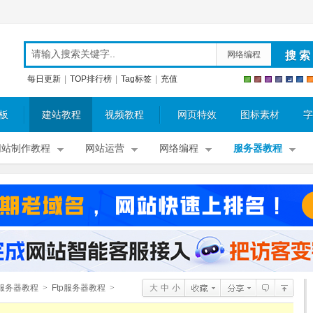
网络编程
每日更新
|
TOP排行榜
|
Tag标签
|
充值
板
建站教程
视频教程
网页特效
图标素材
字
网站制作教程
网站运营
网络编程
服务器教程
服务器教程
>
Ftp服务器教程
>
大
中
小