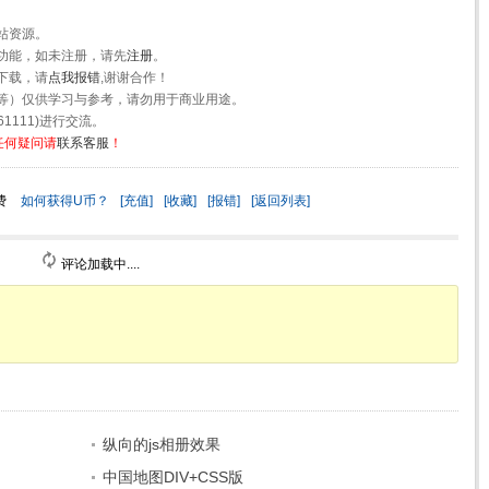
站资源。
功能，如未注册，请先
注册
。
下载，请
点我报错
,谢谢合作！
等）仅供学习与参考，请勿用于商业用途。
1111)进行交流。
任何疑问请
联系客服
！
费
如何获得U币？
[充值]
[收藏]
[报错]
[返回列表]
评论加载中....
纵向的js相册效果
中国地图DIV+CSS版