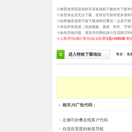
☉推荐使用迅雷或快车等多线程下载软件下载本
☉未登录会员无法下载，登录后可获得更多便利
☉如果服务器暂不能下载请稍后重试！总是不能
☉本站所有资源（包括模板、素材、软件、字体
☉如有其他问题，请加无忧网站设计交流群(2906
☉人民币与UB汇率为1比100,即
1元=100UB
.有
进入特效下载地址
售价：免
相关
JS广告代码
：
左侧可折叠在线客户代码
自适应宽度的标签导航