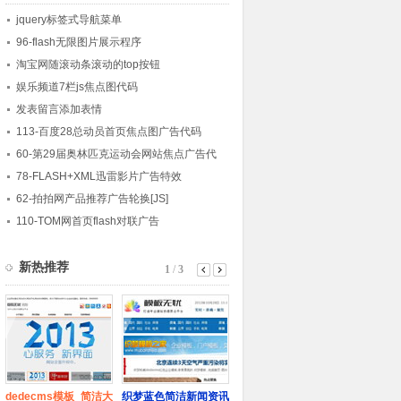
jquery标签式导航菜单
96-flash无限图片展示程序
淘宝网随滚动条滚动的top按钮
娱乐频道7栏js焦点图代码
发表留言添加表情
113-百度28总动员首页焦点图广告代码
60-第29届奥林匹克运动会网站焦点广告代
码
78-FLASH+XML迅雷影片广告特效
62-拍拍网产品推荐广告轮换[JS]
110-TOM网首页flash对联广告