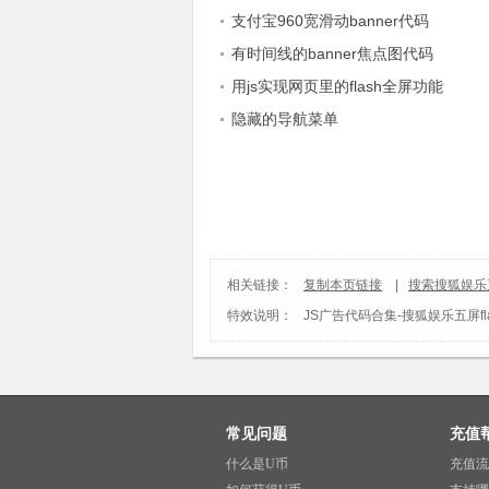
支付宝960宽滑动banner代码
有时间线的banner焦点图代码
用js实现网页里的flash全屏功能
隐藏的导航菜单
相关链接：
复制本页链接
|
搜索搜狐娱乐五
特效说明：
JS广告代码合集
-
搜狐娱乐五屏fl
常见问题
充值
什么是U币
充值流