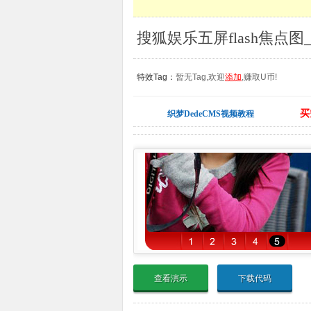
搜狐娱乐五屏flash焦点图
特效Tag：
暂无Tag,欢迎
添加
,赚取U币!
买
织梦DedeCMS视频教程
查看演示
下载代码