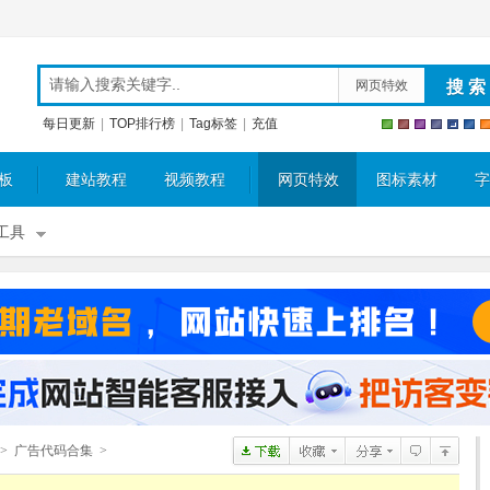
网页特效
每日更新
|
TOP排行榜
|
Tag标签
|
充值
板
建站教程
视频教程
网页特效
图标素材
字
工具
>
广告代码合集
>