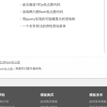
娱乐频道7栏js焦点图代码
游戏网六图flash焦点图代码
用jquery实现的可隐藏显示的登陆框
一个非常简洁的弹性滑动菜单
屏flash焦点图
ash焦点图
。
帮助
模板购买
模板发布
程介绍
如何购买模板
如何发布模板