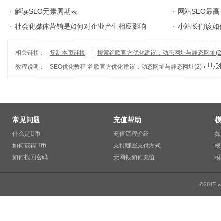
解读SEO元素周期表
网站SEO最高
社会化媒体营销是如何对企业产生相应影响
小站长们该如
相关链接：
复制本页链接
|
搜索谷歌官方优化建议：动态网址与静态网址(2
教程说明：
SEO优化教程
-
谷歌官方优化建议：动态网址与静态网址(2)
常见问题
充值帮助
什么是U币
充值流程介绍
如
如何获得U币
支持哪些支付方式
模
如何找回密码
无网银如何充值
模
©2017 