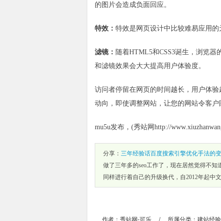
的图片会造成负面回应。
特效：
特效是网页设计中比较难易应用的
滤镜：
随着HTML5和CSS3诞生，浏览
和滤镜效果会大大提高用户体验度。
访问者停留在网页的时间越长，用户体验
动向，即使调整网站，让您的网站令客户
mu5u发布，(秀站网http://www.xiuzhanwa
分享：
三年经验话百度搜索引擎优化手法的
做了三年多的seo工作了，现在居然觉得不
同样进行着自己的升级换代，自2012年起中
作者：
秀站网-可乐
/
所属分类：
建站经验