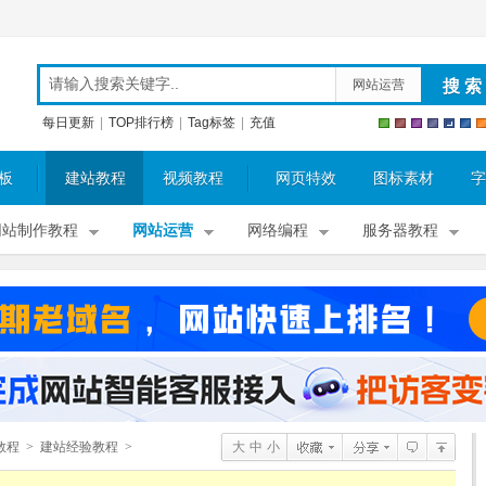
网站运营
每日更新
|
TOP排行榜
|
Tag标签
|
充值
板
建站教程
视频教程
网页特效
图标素材
字
网站制作教程
网站运营
网络编程
服务器教程
教程
>
建站经验教程
>
大
中
小