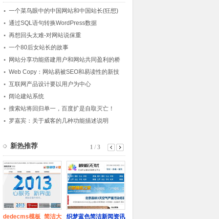
一个菜鸟眼中的中国网站和中国站长(狂想)
通过SQL语句转换WordPress数据
再想回头太难-对网站说保重
一个80后女站长的故事
网站分享功能搭建用户和网站共同盈利的桥
梁
Web Copy：网站易被SEO和易读性的新技
巧
互联网产品设计要以用户为中心
阔论建站系统
搜索站将回归单一，百度扩是自取灭亡！
罗嘉宾：关于威客的几种功能描述说明