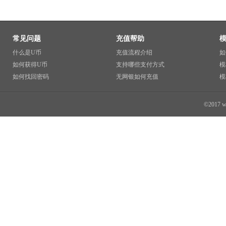
常见问题
充值帮助
什么是U币
充值流程介绍
如
如何获得U币
支持哪些支付方式
模
如何找回密码
无网银如何充值
模
©2017 