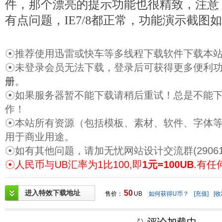
件，那个漂亮的提示功能也很精致，注意，
有点问题，IE7/8都正常，功能演示截图
☉推荐使用迅雷或快车等多线程下载软件下载本
☉未登录会员无法下载，登录后可获得更多便利
册
。
☉如果服务器暂不能下载请稍后重试！总是不能
作！
☉本站所有资源（包括模板、素材、软件、字体
用于商业用途。
☉如有其他问题，请加无忧网站设计交流群(29061
☉人民币与UB汇率为1比100,即
1元=100UB
.有任
进入特效下载地址
50
售价：
UB
如何获得U币？
[充值]
[收