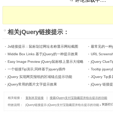
评论加载中....
相关
jQuery链接提示
：
Js链接提示：鼠标划过网址名称显示网站截图
最常见的一种j
Middle Box Links 基于jQuery的一种提示效果
URL Screen
Easy Image Preview jQuery鼠标移上显示大缩略
示
jQuery Cl
图功能
一个链接Tip演示,同样基于jquery插件
Tooltip j
jQuery 实现网页报纸的区域锚点提示功能
JQuery T
jQuery常用的图片文字提示效果
jQuery 链
相关链接：
复制本页链接
|
搜索jQuery支付宝隐藏层并给出提示的功能
特效说明：
jQuery链接提示
-
jQuery支付宝隐藏层并给出提示的功能