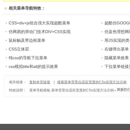
相关
菜单导航特效
：
CSS+div+js组合强大实现超酷菜单
超酷仿GOO
仿网易的滑动门技术DIV+CSS实现
仿蓝色理想网
鼠标触及带边框菜单
用JS实现的
CSS立体层
右键弹出菜单
纯css的导航下拉菜单
隐藏菜单效果
css模拟title和alt的提示效果
下拉菜单链接
相关链接：
复制本页链接
|
搜索菜单背景自适应宽度的CSs实现方法示例
特效说明：
菜单导航模板
-
菜单背景自适应宽度的CSs实现方法示例