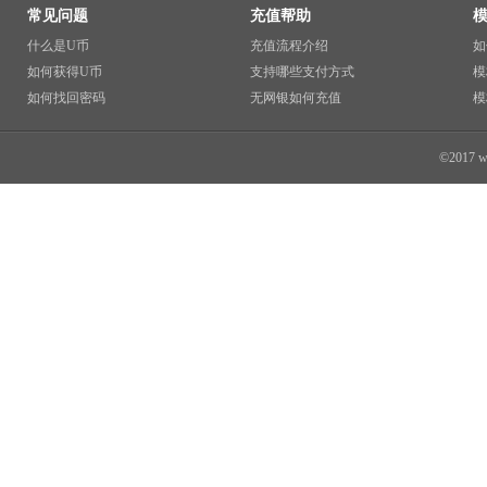
常见问题
充值帮助
什么是U币
充值流程介绍
如
如何获得U币
支持哪些支付方式
模
如何找回密码
无网银如何充值
模
©2017 