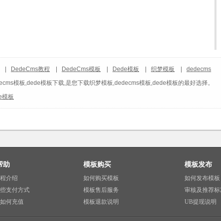
|
DedeCms教程
|
DedeCms模板
|
Dede模板
|
织梦模板
|
dedecms
ecms模板,dede模板下载,是您下载织梦模板,dedecms模板,dede模板的最好选择。
de模板
帮助
模板购买
模板发布
程介绍
如何购买模板
如何发布模板
些支付方式
模板售后服务
审核及推荐标
如何充值
模板退款说明
UB提现说明