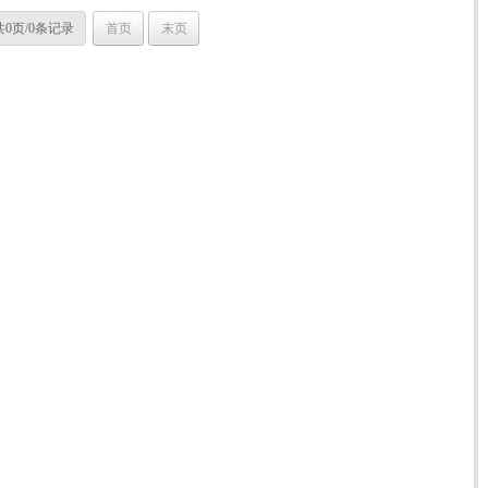
共0页/0条记录
首页
末页