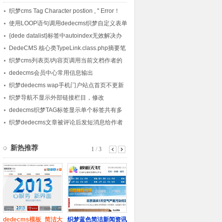
织梦cms Tag Character postion , '' Error！
使用LOOP语句调用dedecms织梦自定义表单
内容的方法
{dede datalist}标签中autoindex无效解决办
法
DedeCMS 核心类TypeLink.class.php摘要笔
记
织梦cms列表页/内容页调用当前文档作者的
会员头像的方法
dedecms会员中心常用信息输出
织梦dedecms wap手机门户站点首页不更新
的解决方法
织梦导航不显示外部链接栏目，修改
channelartlist标签方法
dedecms织梦TAG标签显示单个标签共有多
少篇文章的方法
织梦dedecms文章被评论后发短消息给作者
的方法