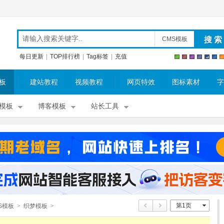
CMS模板
每日更新
|
TOP排行榜
|
Tag标签
|
充值
板
建站教程
视频教程
网页特效
图标素材
字
模板
博客模板
站长工具
第1页
S模板
>
织梦模板
>