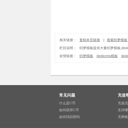
相关链接：
复制本页链接
|
搜索织梦模板
栏目说明：
织梦模板
提供大量织梦模板,ded
友情链接：
织梦模板
dedecms模板
de
常见问题
充值
什么是U币
充值流
如何获得U币
支持哪
如何找回密码
无网银