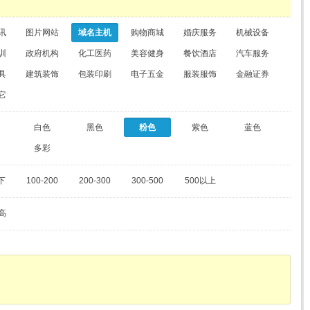
讯
图片网站
域名主机
购物商城
婚庆服务
机械设备
训
政府机构
化工医药
美容健身
餐饮酒店
汽车服务
具
建筑装饰
包装印刷
电子五金
服装服饰
金融证券
它
白色
黑色
粉色
紫色
蓝色
多彩
下
100-200
200-300
300-500
500以上
高