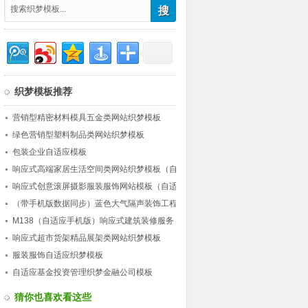
织梦模板推荐
营销型精密材料模具五金类网站织梦模板
绿色营销型塑料制品类网站织梦模板
包装企业自适应模板
响应式高端家居生活空间类网站织梦模板（自
适应）
响应式创意滚屏摄影服装服饰网站模板（自适
应）
（带手机版数据同步）蓝色大气隔声装饰工程
公司类网站织梦模板 营销型工程装饰网站源
M138（自适应手机版）响应式建筑装修服务
码下载
公司网站织梦模板 HTML5建筑行业企业网站
响应式超市货架精品展架类网站织梦模板
源码下载
服装服饰自适应织梦模板
自适应基金投资管理织梦金融公司模板
猜你也喜欢看这些