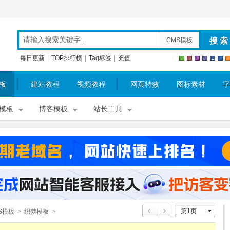
CMS模板
每日更新
|
TOP排行榜
|
Tag标签
|
充值
板
建站教程
视频教程
网页特效
图标素材
字
模板
博客模板
站长工具
第1页
S模板
>
织梦模板
>