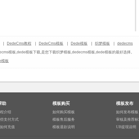
|
DedeCms教程
|
DedeCms模板
|
Dede模板
|
织梦模板
|
dedecms
ecms模板,dede模板下载,是您下载织梦模板,dedecms模板,dede模板的最好选择。
de模板
帮助
模板购买
模板发布
程介绍
如何购买模板
如何发布模板
些支付方式
模板售后服务
审核及推荐标
如何充值
模板退款说明
UB提现说明