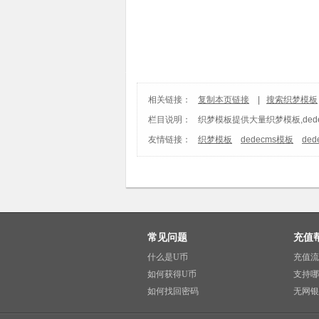
相关链接：
复制本页链接
|
搜索织梦模板
栏目说明：
织梦模板
提供大量织梦模板,ded
友情链接：
织梦模板
dedecms模板
de
常见问题
充值
什么是U币
充值流
如何获得U币
支持哪
如何找回密码
无网银