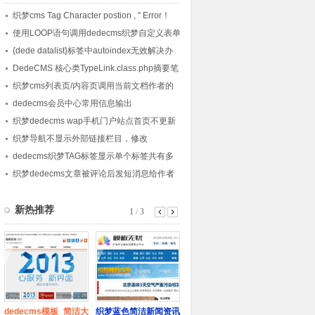
织梦cms Tag Character postion , '' Error！
使用LOOP语句调用dedecms织梦自定义表单
内容的方法
{dede datalist}标签中autoindex无效解决办
法
DedeCMS 核心类TypeLink.class.php摘要笔
记
织梦cms列表页/内容页调用当前文档作者的
会员头像的方法
dedecms会员中心常用信息输出
织梦dedecms wap手机门户站点首页不更新
的解决方法
织梦导航不显示外部链接栏目，修改
channelartlist标签方法
dedecms织梦TAG标签显示单个标签共有多
少篇文章的方法
织梦dedecms文章被评论后发短消息给作者
的方法