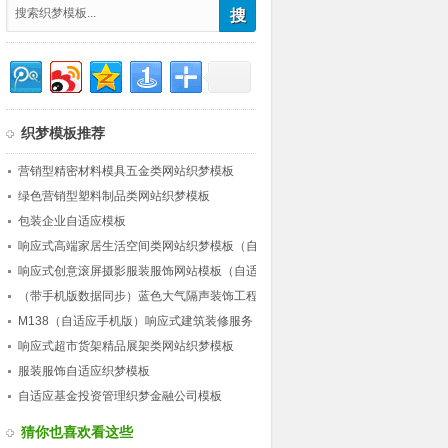
织梦模板推荐
营销型精密材料模具五金类网站织梦模板
绿色营销型塑料制品类网站织梦模板
包装企业自适应模板
响应式高端家居生活空间类网站织梦模板（自
适应）
响应式创意滚屏摄影服装服饰网站模板（自适
应）
（带手机版数据同步）蓝色大气隔声装饰工程
公司类网站织梦模板 营销型工程装饰网站源
M138（自适应手机版）响应式建筑装修服务
码下载
公司网站织梦模板 HTML5建筑行业企业网站
响应式超市货架精品展架类网站织梦模板
源码下载
服装服饰自适应织梦模板
自适应基金投资管理织梦金融公司模板
猜你也喜欢看这些