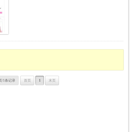
页/1条记录
首页
1
末页