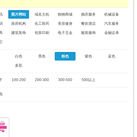
讯
图片网站
域名主机
购物商城
婚庆服务
机械设备
训
政府机构
化工医药
美容健身
餐饮酒店
汽车服务
具
建筑装饰
包装印刷
电子五金
服装服饰
金融证券
它
白色
黑色
粉色
紫色
蓝色
多彩
下
100-200
200-300
300-500
500以上
高