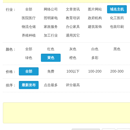
全部
网络公司
文章资讯
图片网站
域名主机
行业：
医院医疗
照明家电
教育培训
政府机构
化工医药
物流仓储
家政服务
办公家具
建筑装饰
包装印刷
养殖种植
加工行业
通用其它
全部
红色
灰色
白色
黑色
颜色：
绿色
黄色
橙色
多彩
全部
免费
100以下
100-200
200-300
价格：
最新发布
点击最多
评分最高
排序：