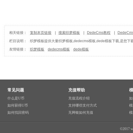
相关链接：
复制本页链接
|
搜索织梦模板
|
DedeCms教程
|
DedeC
栏目说明：
织梦模板
提供大量织梦模板,dedecms模板,dede模板下载,是您下
友情链接：
织梦模板
dedecms模板
dede模板
常见问题
充值帮助
什么是U币
充值流程介绍
如
如何获得U币
支持哪些支付方式
模
如何找回密码
无网银如何充值
模
©2017 