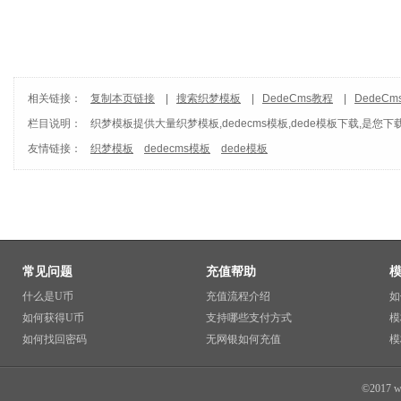
相关链接：
复制本页链接
|
搜索织梦模板
|
DedeCms教程
|
DedeC
栏目说明：
织梦模板
提供大量织梦模板,dedecms模板,dede模板下载,是您下
友情链接：
织梦模板
dedecms模板
dede模板
常见问题
充值帮助
什么是U币
充值流程介绍
如
如何获得U币
支持哪些支付方式
模
如何找回密码
无网银如何充值
模
©2017 