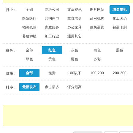
全部
网络公司
文章资讯
图片网站
域名主机
行业：
医院医疗
照明家电
教育培训
政府机构
化工医药
物流仓储
家政服务
办公家具
建筑装饰
包装印刷
养殖种植
加工行业
通用其它
全部
红色
灰色
白色
黑色
颜色：
绿色
黄色
橙色
多彩
全部
免费
100以下
100-200
200-300
价格：
最新发布
点击最多
评分最高
排序：