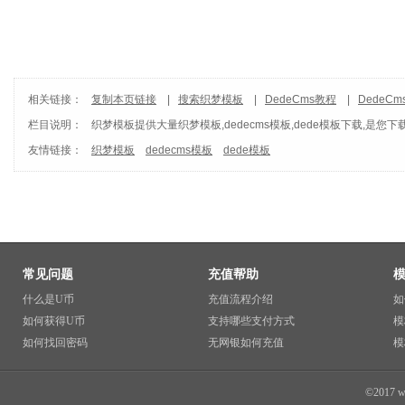
相关链接：
复制本页链接
|
搜索织梦模板
|
DedeCms教程
|
DedeC
栏目说明：
织梦模板
提供大量织梦模板,dedecms模板,dede模板下载,是您下
友情链接：
织梦模板
dedecms模板
dede模板
常见问题
充值帮助
什么是U币
充值流程介绍
如
如何获得U币
支持哪些支付方式
模
如何找回密码
无网银如何充值
模
©2017 