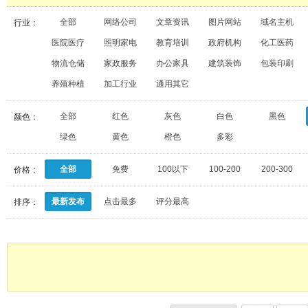
全部
网络公司
文章资讯
图片网站
域名主机
行业：
医院医疗
照明家电
教育培训
政府机构
化工医药
物流仓储
家政服务
办公家具
建筑装饰
包装印刷
养殖种植
加工行业
通用其它
全部
红色
灰色
白色
黑色
颜色：
绿色
黄色
橙色
多彩
全部
免费
100以下
100-200
200-300
价格：
最新发布
点击最多
评分最高
排序：