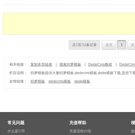
共1页/12条记录
首页
1
末
相关链接：
复制本页链接
|
搜索织梦模板
|
DedeCms教程
|
DedeC
栏目说明：
织梦模板
提供大量织梦模板,dedecms模板,dede模板下载,是您下
友情链接：
织梦模板
dedecms模板
dede模板
常见问题
充值帮助
什么是U币
充值流程介绍
如