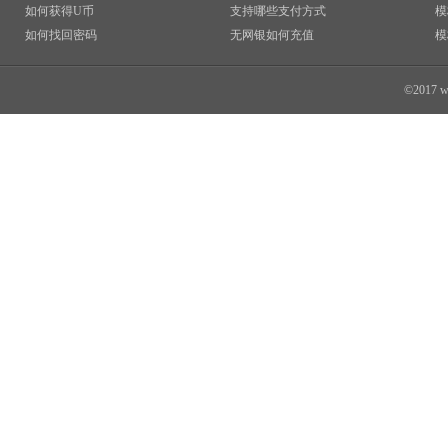
如何获得U币
支持哪些支付方式
模
如何找回密码
无网银如何充值
模
©2017 