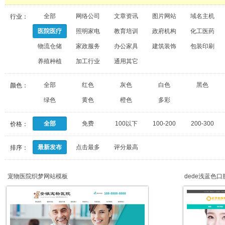
全部
网络公司
文章资讯
图片网站
域名主机
行业：
医院医疗
照明家电
教育培训
政府机构
化工医药
物流仓储
家政服务
办公家具
建筑装饰
包装印刷
养殖种植
加工行业
通用其它
全部
红色
灰色
白色
黑色
颜色：
绿色
黄色
橙色
多彩
全部
免费
100以下
100-200
200-300
价格：
最新发布
点击最多
评分最高
排序：
宠物医院织梦网站模板
dede浅蓝色