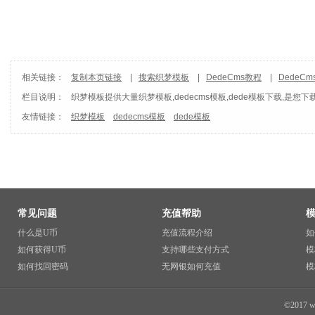
相关链接：
复制本页链接
|
搜索织梦模板
|
DedeCms教程
|
DedeC
栏目说明：
织梦模板
提供大量织梦模板,dedecms模板,dede模板下载,是您下
友情链接：
织梦模板
dedecms模板
dede模板
常见问题
充值帮助
什么是U币
充值流程介绍
如
如何获得U币
支持哪些支付方式
模
如何找回密码
无网银如何充值
模
©2017 