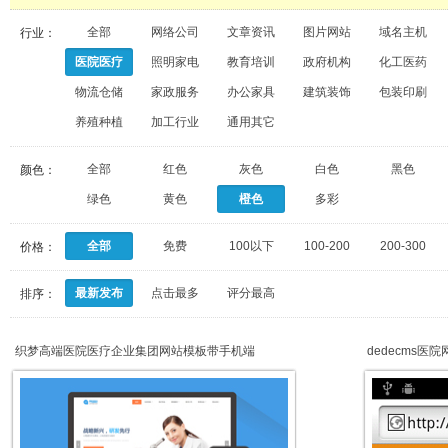
全部
网络公司
文章资讯
图片网站
域名主机
行业：
医院医疗
照明家电
教育培训
政府机构
化工医药
物流仓储
家政服务
办公家具
建筑装饰
包装印刷
养殖种植
加工行业
通用其它
全部
红色
灰色
白色
黑色
颜色：
绿色
黄色
橙色
多彩
全部
免费
100以下
100-200
200-300
价格：
最新发布
点击最多
评分最高
排序：
织梦高端医院医疗企业集团网站模板带手机端
dedecms医院