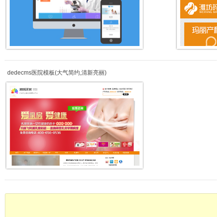
dedecms医院模板(大气简约,清新亮丽)