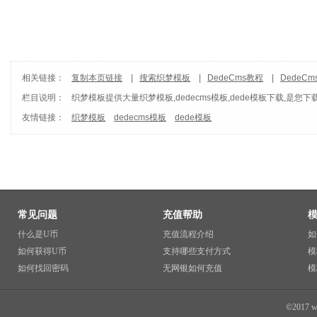
相关链接：
复制本页链接
|
搜索织梦模板
|
DedeCms教程
|
DedeC
栏目说明：
织梦模板
提供大量织梦模板,dedecms模板,dede模板下载,是您下
友情链接：
织梦模板
dedecms模板
dede模板
常见问题
充值帮助
什么是U币
充值流程介绍
如
如何获得U币
支持哪些支付方式
模
如何找回密码
无网银如何充值
模
©2017 