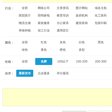
全部
网络公司
文章资讯
图片网站
域名主机
行业：
医院医疗
照明家电
教育培训
政府机构
化工医药
物流仓储
家政服务
办公家具
建筑装饰
包装印刷
养殖种植
加工行业
通用其它
全部
红色
灰色
白色
黑色
颜色：
绿色
黄色
橙色
多彩
全部
免费
100以下
100-200
200-300
价格：
最新发布
点击最多
评分最高
排序：