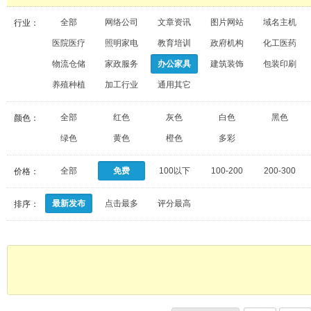
全部
网络公司
文章资讯
图片网站
域名主机
行业：
医院医疗
照明家电
教育培训
政府机构
化工医药
物流仓储
家政服务
办公家具
建筑装饰
包装印刷
养殖种植
加工行业
通用其它
全部
红色
灰色
白色
黑色
颜色：
绿色
黄色
橙色
多彩
全部
免费
100以下
100-200
200-300
价格：
最新发布
点击最多
评分最高
排序：