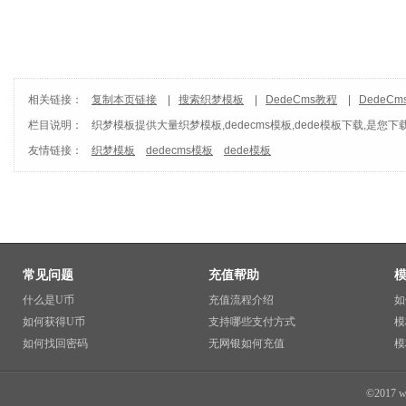
相关链接：
复制本页链接
|
搜索织梦模板
|
DedeCms教程
|
DedeC
栏目说明：
织梦模板
提供大量织梦模板,dedecms模板,dede模板下载,是您下
友情链接：
织梦模板
dedecms模板
dede模板
常见问题
充值帮助
什么是U币
充值流程介绍
如
如何获得U币
支持哪些支付方式
模
如何找回密码
无网银如何充值
模
©2017 