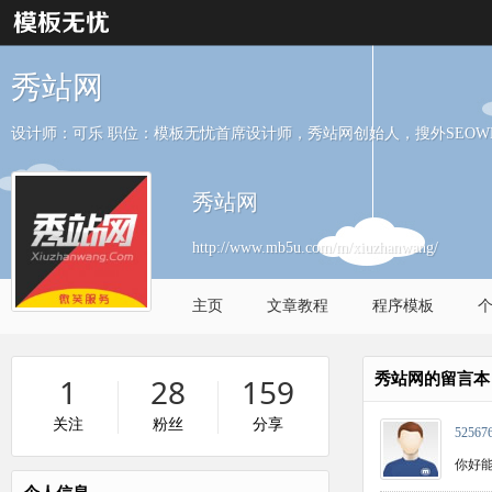
秀站网
设计师：可乐 职位：模板无忧首席设计师，秀站网创始人，搜外SEOW
秀站网
http://www.mb5u.com/m/xiuzhanwang/
主页
文章教程
程序模板
秀站网的留言本
1
28
159
关注
粉丝
分享
52567
你好能