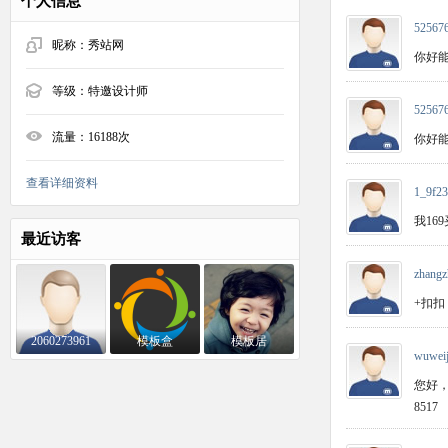
个人信息
52567
昵称：
秀站网
你好能
等级：
特邀设计师
52567
流量：
16188次
你好能
查看详细资料
1_9f23
我16
最近访客
zhangz
+扣扣 
2060273961
模板盒
模板居
wuwei
您好，
8517