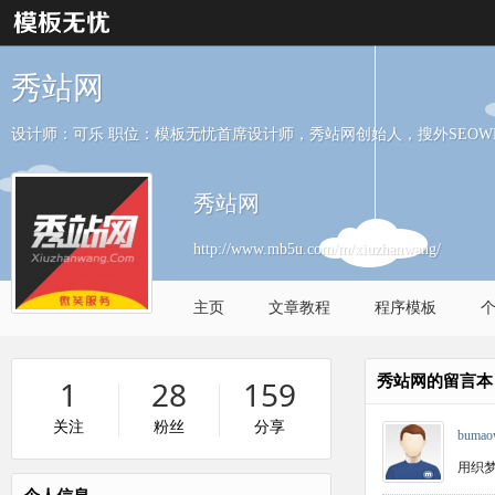
秀站网
设计师：可乐 职位：模板无忧首席设计师，秀站网创始人，搜外SEOW
秀站网
http://www.mb5u.com/m/xiuzhanwang/
主页
文章教程
程序模板
秀站网的留言本
1
28
159
关注
粉丝
分享
bumao
用织