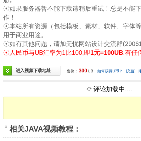
☉如果服务器暂不能下载请稍后重试！总是不能
作！
☉本站所有资源（包括模板、素材、软件、字体
用于商业用途。
☉如有其他问题，请加无忧网站设计交流群(29061
☉人民币与UB汇率为1比100,即
1元=100UB
.有任
进入视频下载地址
300
售价：
UB
如何获得U币？
[充值]
[
评论加载中....
相关
JAVA视频教程
：