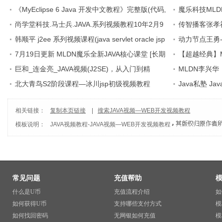
《MyEclipse 6 Java 开发中文教程》完整版(代码,
魔乐科技MLD
书,500兆视频)
尚学堂科技.马士兵.JAVA.系列视频教程10年2月9
程
传智播客张孝祥
日更新(更新Spring3.0)
韩顺平 j2ee 系列视频课程(java servlet oracle jsp
_11.13_struts/j
动力节点王勇-
struts hibernate
7月19日更新 MLDN魔乐全新JAVA核心课堂 [长期
【更新完毕】HTML 
【超越经典】ML
更新]
巨和_连金亮_JAVA视频(J2SE)，从入门到精
上线 (长期更新
MLDN李兴华
通。。。
北大青鸟S2阶段课程—冰川jsp初级视频教程
Java私塾 J
相关链接：
复制本页链接
|
搜索JAVA视频—WEB开发视频教程
模板说明：
JAVA视频教程
-
JAVA视频—WEB开发视频教程
常见问题
充值帮助
什么是U币
充值流程介绍
如
如何获得U币
支持哪些支付方式
模
如何找回密码
无网银如何充值
模