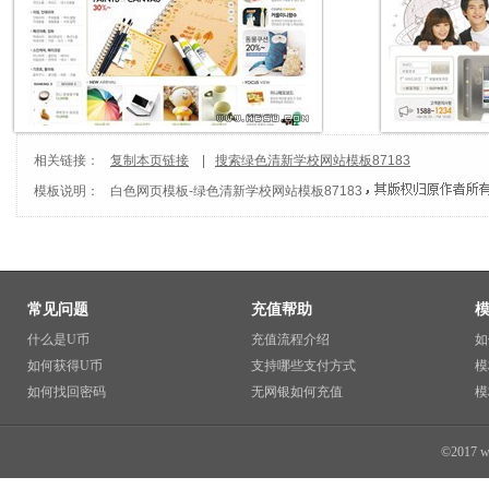
相关链接：
复制本页链接
|
搜索绿色清新学校网站模板87183
模板说明：
白色网页模板
-
绿色清新学校网站模板87183
常见问题
充值帮助
什么是U币
充值流程介绍
如
如何获得U币
支持哪些支付方式
模
如何找回密码
无网银如何充值
模
©2017 