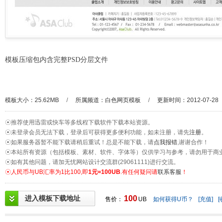
模板压缩包内含完整PSD分层文件
模板大小：25.62MB
/
所属频道：
白色网页模板
/
更新时间：2012-07-28
☉推荐使用迅雷或快车等多线程下载软件下载本站资源。
☉未登录会员无法下载，登录后可获得更多便利功能，如未注册，请先
注册
。
☉如果服务器暂不能下载请稍后重试！总是不能下载，请
点我报错
,谢谢合作！
☉本站所有资源（包括模板、素材、软件、字体等）仅供学习与参考，请勿用于商
☉如有其他问题，请加无忧网站设计交流群(29061111)进行交流。
☉人民币与UB汇率为1比100,即
1元=100UB
.有任何疑问请
联系客服
！
进入模板下载地址
100
售价：
UB
如何获得U币？
[充值]
[