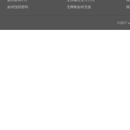
如何获得U币
支持哪些支付方式
模
如何找回密码
无网银如何充值
模
©2017 