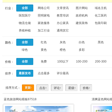
全部
网络公司
文章资讯
图片网站
域名主机
行业：
医院医疗
照明家电
教育培训
政府机构
化工医药
物流仓储
家政服务
办公家具
建筑装饰
包装印刷
养殖种植
加工行业
通用其它
全部
红色
灰色
白色
黑色
颜色：
绿色
黄色
橙色
多彩
全部
免费
100以下
100-200
200-300
价格：
最新发布
点击最多
评分最高
排序：
排序方式：
更新↑
点击↑
评论↑
星级↑
价格↑
蓝色旅游网站模板87518
清爽蓝色网站模板