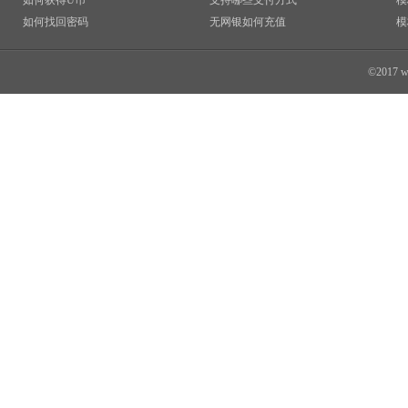
如何获得U币
支持哪些支付方式
模
如何找回密码
无网银如何充值
模
©2017 