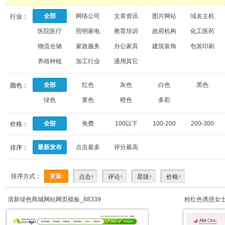
全部
网络公司
文章资讯
图片网站
域名主机
行业：
医院医疗
照明家电
教育培训
政府机构
化工医药
物流仓储
家政服务
办公家具
建筑装饰
包装印刷
养殖种植
加工行业
通用其它
全部
红色
灰色
白色
黑色
颜色：
绿色
黄色
橙色
多彩
全部
免费
100以下
100-200
200-300
价格：
最新发布
点击最多
评分最高
排序：
排序方式：
更新↑
点击↑
评论↑
星级↑
价格↑
清新绿色商城网站网页模板_88339
粉红色诱惑女士