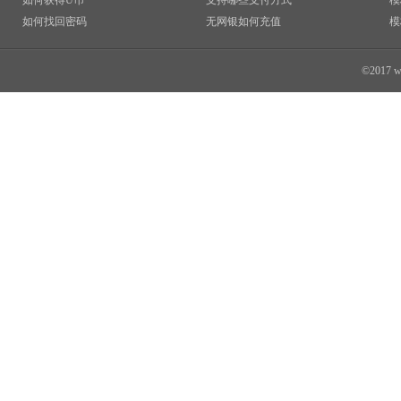
如何获得U币
支持哪些支付方式
模
如何找回密码
无网银如何充值
模
©2017 