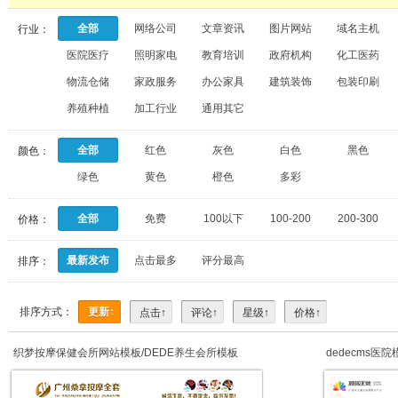
全部
网络公司
文章资讯
图片网站
域名主机
行业：
医院医疗
照明家电
教育培训
政府机构
化工医药
物流仓储
家政服务
办公家具
建筑装饰
包装印刷
养殖种植
加工行业
通用其它
全部
红色
灰色
白色
黑色
颜色：
绿色
黄色
橙色
多彩
全部
免费
100以下
100-200
200-300
价格：
最新发布
点击最多
评分最高
排序：
排序方式：
更新↑
点击↑
评论↑
星级↑
价格↑
织梦按摩保健会所网站模板/DEDE养生会所模板
dedecms医