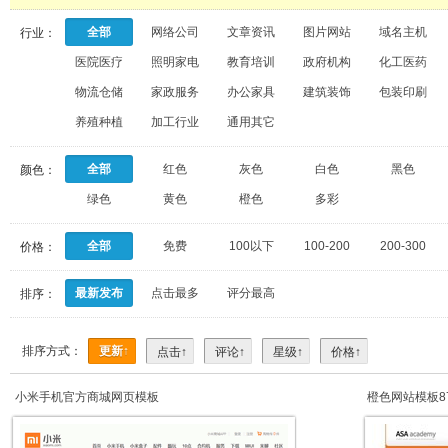
全部
网络公司
文章资讯
图片网站
域名主机
行业：
医院医疗
照明家电
教育培训
政府机构
化工医药
物流仓储
家政服务
办公家具
建筑装饰
包装印刷
养殖种植
加工行业
通用其它
全部
红色
灰色
白色
黑色
颜色：
绿色
黄色
橙色
多彩
全部
免费
100以下
100-200
200-300
价格：
最新发布
点击最多
评分最高
排序：
排序方式：
更新↑
点击↑
评论↑
星级↑
价格↑
小米手机官方商城网页模板
橙色网站模板87