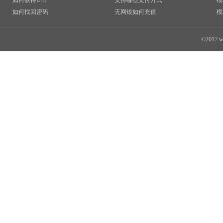
如何获得U币
支持哪些支付方式
模
如何找回密码
无网银如何充值
模
©2017 