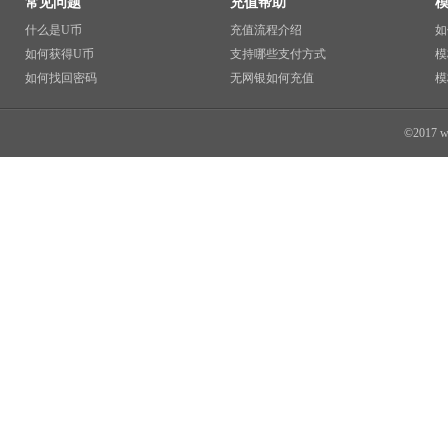
常见问题
充值帮助
什么是U币
充值流程介绍
如
如何获得U币
支持哪些支付方式
模
如何找回密码
无网银如何充值
模
©2017 