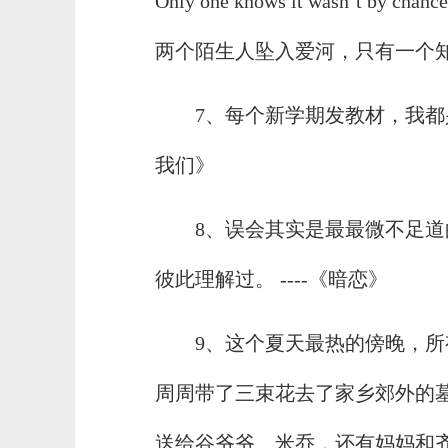
Only one knows it wasn’t by chance
两个陌生人坠入爱河，只有一个知道
7、每个新学期发教材，我都兴
我们》
8、误会其实是最最微不足
彼此理解过。 ----《暗恋》
9、这个夏天最热的傍晚，
周周带了三束花去了家乡郊外的
送给谷爷爷、米乔，还有妈妈和