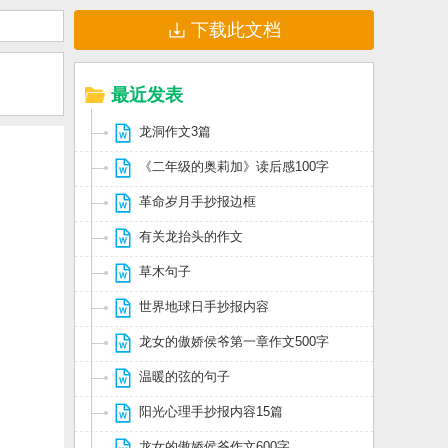
下载此文档
最近发表
龙洞作文3篇
《二年级的奥莉加》读后感100字
革命岁月手抄报边框
有关龙抬头的作文
草木句子
世界地球日手抄报内容
龙女的傲娇侯爷第一章作文500字
温暖的弦的句子
阳光心理手抄报内容15篇
龙女的傲娇侯爷作文600字