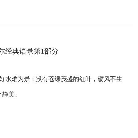
尔经典语录第1部分
，好水难为景；没有苍绿茂盛的红叶，砺风不生
之静美。