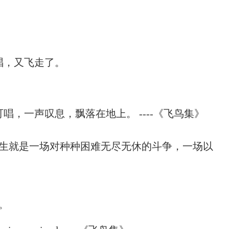
。
唱，又飞走了。
，一声叹息，飘落在地上。 ----《飞鸟集》
人生就是一场对种种困难无尽无休的斗争，一场以
。