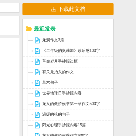
下载此文档
最近发表
龙洞作文3篇
《二年级的奥莉加》读后感100字
革命岁月手抄报边框
有关龙抬头的作文
草木句子
世界地球日手抄报内容
龙女的傲娇侯爷第一章作文500字
温暖的弦的句子
阳光心理手抄报内容15篇
龙女的傲娇侯爷作文600字