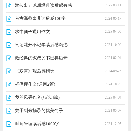
娜拉出走以后经典读后感有感
2025-03-11
考古那些事儿读后感100字
2024-05-17
水中仙子通用作文
2025-04-09
只记花开不记年读后感精选
2024-10-06
最经典的叔叔的书经典语录
2024-02-04
《双盲》观后感精选
2024-09-25
挠痒痒作文(通用2篇)
2024-10-23
我的风采作文(精选3篇)
2025-04-04
关于剑来摘录的优美句子
2024-05-07
时间管理读后感1000字
2024-12-07