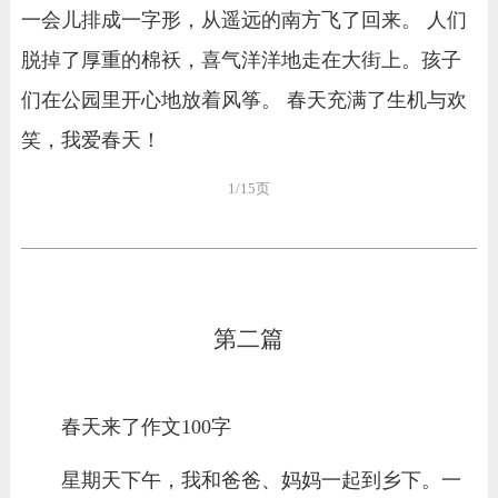
一会儿排成一字形，从遥远的南方飞了回来。 人们
脱掉了厚重的棉袄，喜气洋洋地走在大街上。孩子
们在公园里开心地放着风筝。 春天充满了生机与欢
笑，我爱春天！
1/15页
第二篇
春天来了作文100字
星期天下午，我和爸爸、妈妈一起到乡下。一