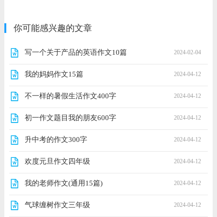
你可能感兴趣的文章
写一个关于产品的英语作文10篇
2024-02-04
我的妈妈作文15篇
2024-04-12
不一样的暑假生活作文400字
2024-04-12
初一作文题目我的朋友600字
2024-04-12
升中考的作文300字
2024-04-12
欢度元旦作文四年级
2024-04-12
我的老师作文(通用15篇)
2024-04-12
气球缠树作文三年级
2024-04-12