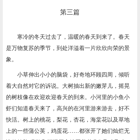
第三篇
寒冷的冬天过去了，温暖的春天到来了。春天
是万物复苏的季节，到处洋溢着一片欣欣向荣的景
象。
小草伸出小小的脑袋，好奇地环顾四周，倾听
着大自然对它的诉说。大树抽出新的嫩芽儿，摇晃
的树枝像在欢迎欢迎春天的到来。小河里的小鱼小
虾们知道春天来了，高兴的在河里游来游去，好不
快活。树上的桃花，梨花，杏花，海棠花以及草地
上的一些蒲公英，鸡蛋花……都张开了她们灿烂无