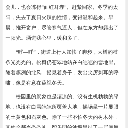
会儿，也会冻得“面红耳赤”。赶紧回家。冬季的太
阳，失去了夏日火辣的性情，变得温和起来。早
晨，推开窗户，尽管寒气逼人，但在东方却露出了
一阳光。洒进我心里，暖和多了。
“呼―呼”，街道上行人加快了脚步，大树的枝
条光秃秃的。松树仍苍翠地站在白皑皑的雪地里。
随着凛冽的北风，摇晃着身子，发出尖厉刺耳的呼
啸，像是有意在藐视冬天。
校园里的景象也是凄凉的。没有生机勃勃的绿
地，也没有白雪皑皑所覆盖大地，操场呈一片显眼
的土黄色和石灰色。除了一些不怕冬天的树木外，
其他全都光秃秃的。智乐园的池塘里结了一层厚厚