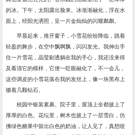
的冰。下午，太阳露出脸来。冰渐渐融化，浮在水
面上，经阳光洒照，呈一片金灿灿的闪耀粼粼。
早晨起来，推开窗子，小雪花纷纷降临，跳着
轻盈的舞步，在空中飘啊飘，闪闪发光。我伸出手
住一片雪花，晶莹剔透躺在我的手心，我还没来得
及看清它的模样，它便一眨眼融化了，不一会儿，
这些调皮的小雪花落在我的发丝上，像一块黑布上
缀着几颗钻石。
校园中银装素裹。院子里，屋顶上全都披上了
厚厚的白色。花坛里，树木也披上了一层雪白，仿
佛绿色糖果中留出白色的奶油，让人见了，真想咬