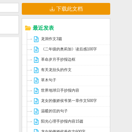
下载此文档
最近发表
龙洞作文3篇
《二年级的奥莉加》读后感100字
革命岁月手抄报边框
有关龙抬头的作文
草木句子
世界地球日手抄报内容
龙女的傲娇侯爷第一章作文500字
温暖的弦的句子
阳光心理手抄报内容15篇
龙女的傲娇侯爷作文600字