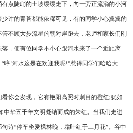
稍有点陡峭的土坡缓缓走下，向一旁正流淌的小河
着少许的青苔都能依稀可见，有的同学小心翼翼的
不管不顾大步流星的朝对岸跑去，老师和家长们刚
未落，便有位同学不小心跟河水来了一个近距离
“哼!河水这是在欢迎我呢!”惹得同学们哈哈大
细看你会发现，它有艳阳高照时刺目的橙红;犹如
有如中华五千年文明凝结而成的朱红。当我们走进
句诗“停车坐爱枫林晚，霜叶红于二月花”。谷中